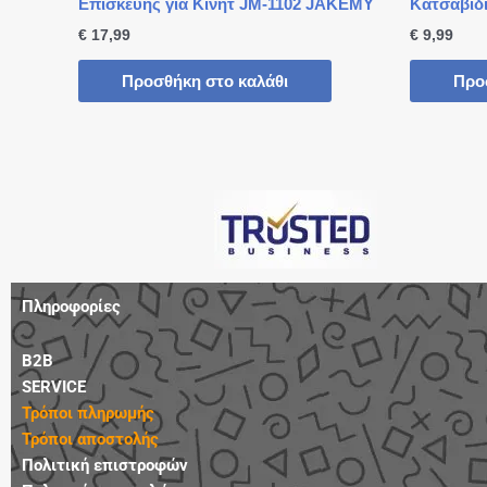
Επισκευής για Κινητ JM-1102 JAKEMY
Κατσαβίδ
€
17,99
€
9,99
Προσθήκη στο καλάθι
Προ
Πληροφορίες
B2B
SERVICE
Τρόποι πληρωμής
Τρόποι αποστολής
Πολιτική επιστροφών