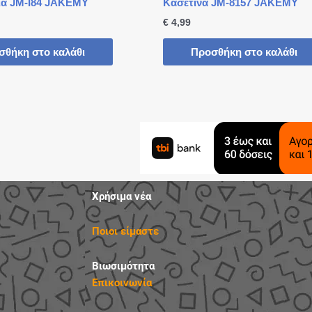
ια JM-I84 JAKEMY
Κασετίνα JM-8157 JAKEMY
€
4,99
σθήκη στο καλάθι
Προσθήκη στο καλάθι
Χρήσιμα νέα
Ποιοι είμαστε
Βιωσιμότητα
Επικοινωνία