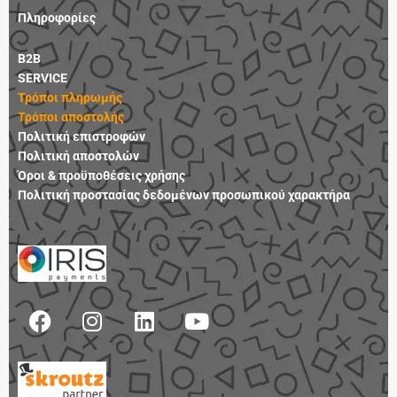
Πληροφορίες
B2B
SERVICE
Τρόποι πληρωμής
Τρόποι αποστολής
Πολιτική επιστροφών
Πολιτική αποστολών
Όροι & προϋποθέσεις χρήσης
Πολιτική προστασίας δεδομένων προσωπικού χαρακτήρα
F
I
L
Y
a
n
i
o
c
s
n
u
e
t
k
t