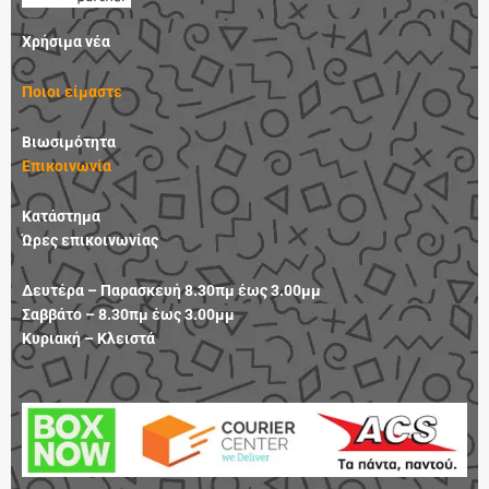
b
a
e
u
o
g
d
b
Χρήσιμα νέα
o
r
i
e
k
a
n
Ποιοι είμαστε
m
Βιωσιμότητα
Επικοινωνία
Κατάστημα
Ώρες επικοινωνίας
Δευτέρα – Παρασκευή 8.30πμ έως 3.00μμ
Σαββάτο – 8.30πμ έως 3.00μμ
Κυριακή – Κλειστά