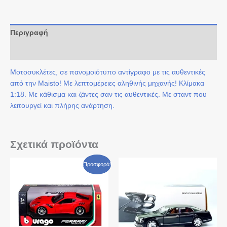
Περιγραφή
Αξιολογήσεις (0)
Μοτοσυκλέτες, σε πανομοιότυπο αντίγραφο με τις αυθεντικές
από την Maisto! Με λεπτομέρειες αληθινής μηχανής! Κλίμακα
1:18. Με κάθισμα και ζάντες σαν τις αυθεντικές. Με σταντ που
λειτουργεί και πλήρης ανάρτηση.
Σχετικά προϊόντα
Original
Η
Προσφορά!
price
τρέχουσα
was:
τιμή
€ 29,90.
είναι:
€ 24,90.