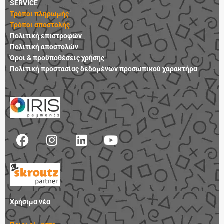
SERVICE
Τρόποι πληρωμής
Τρόποι αποστολής
Πολιτική επιστροφών
Πολιτική αποστολών
Όροι & προϋποθέσεις χρήσης
Πολιτική προστασίας δεδομένων προσωπικού χαρακτήρα
F
I
L
Y
a
n
i
o
c
s
n
u
e
t
k
t
b
a
e
u
o
g
d
b
Χρήσιμα νέα
o
r
i
e
k
a
n