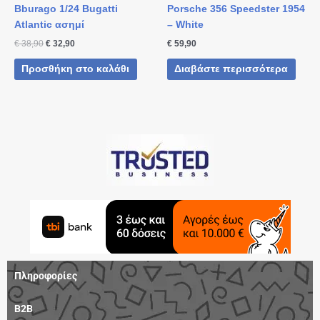
Bburago 1/24 Bugatti
Porsche 356 Speedster 1954
Atlantic ασημί
– White
€
38,90
€
32,90
€
59,90
Προσθήκη στο καλάθι
Διαβάστε περισσότερα
Πληροφορίες
B2B