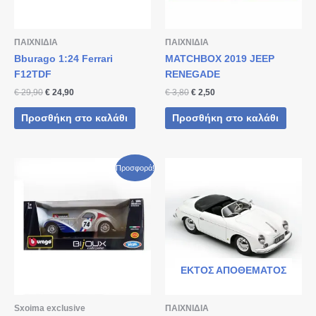
ΠΑΙΧΝΙΔΙΑ
ΠΑΙΧΝΙΔΙΑ
Bburago 1:24 Ferrari
MATCHBOX 2019 JEEP
F12TDF
RENEGADE
€
29,90
€
24,90
€
3,80
€
2,50
Προσθήκη στο καλάθι
Προσθήκη στο καλάθι
Original
Η
Προσφορά!
price
τρέχουσα
was:
τιμή
€ 38,90.
είναι:
€ 32,90.
ΕΚΤΌΣ ΑΠΟΘΈΜΑΤΟΣ
Sxoima exclusive
ΠΑΙΧΝΙΔΙΑ