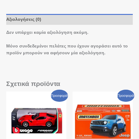
Αξιολογήσεις (0)
Δεν υπάρχει καμία αξιολόγηση ακόμη.
Μόνο συνδεδεμένοι πελάτες που έχουν αγοράσει αυτό το
προϊόν μπορούν να αφήσουν μία αξιολόγηση.
Σχετικά προϊόντα
Original
Η
Original
Η
Προσφορά!
Προσφορά!
price
τρέχουσα
price
τρέχουσα
was:
τιμή
was:
τιμή
€ 29,90.
είναι:
€ 3,80.
είναι:
€ 24,90.
€ 2,50.