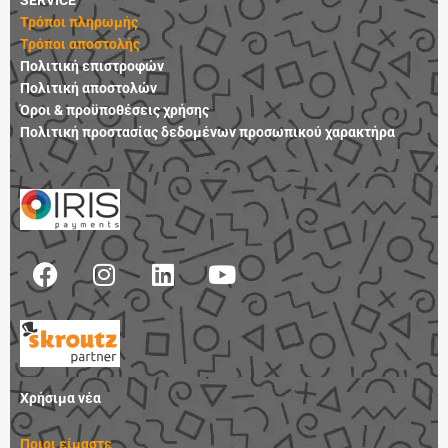
Τρόποι πληρωμής
Τρόποι αποστολής
Πολιτική επιστροφών
Πολιτική αποστολών
Όροι & προϋποθέσεις χρήσης
Πολιτική προστασίας δεδομένων προσωπικού χαρακτήρα
F
I
L
Y
a
n
i
o
c
s
n
u
e
t
k
t
b
a
e
u
o
g
d
b
Χρήσιμα νέα
o
r
i
e
k
a
n
Ποιοι είμαστε