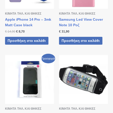
ΚΙΝΗΤΑ ΤΗΛ. ΚΑΙ ΘΗΚΕΣ
ΚΙΝΗΤΑ ΤΗΛ. ΚΑΙ ΘΗΚΕΣ
Apple iPhone 14 Pro – 3mk
Samsung Led View Cover
Matt Case black
Note 10 Ροζ
€
14,90
€
8,70
€
31,90
Προσθήκη στο καλάθι
Προσθήκη στο καλάθι
Original
Η
Προσφορά!
price
τρέχουσα
was:
τιμή
€ 18,90.
είναι:
€ 11,90.
ΚΙΝΗΤΑ ΤΗΛ. ΚΑΙ ΘΗΚΕΣ
ΚΙΝΗΤΑ ΤΗΛ. ΚΑΙ ΘΗΚΕΣ