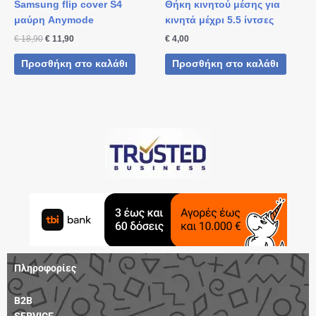
Samsung flip cover S4
Θήκη κινητού μέσης για
μαύρη Anymode
κινητά μέχρι 5.5 ίντσες
€
18,90
€
11,90
€
4,00
Προσθήκη στο καλάθι
Προσθήκη στο καλάθι
Πληροφορίες
B2B
SERVICE