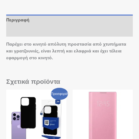
Περιγραφή
Αξιολογήσεις (0)
Παρέχει στο κινητό απόλυτη προστασία από χτυπήματα
και γρατζουνιές, είναι λεπτή και ελαφριά και έχει τέλεια
εφαρμογή στο κινητό.
Σχετικά προϊόντα
Original
Η
Προσφορά!
price
τρέχουσα
was:
τιμή
€ 14,90.
είναι:
€ 8,70.