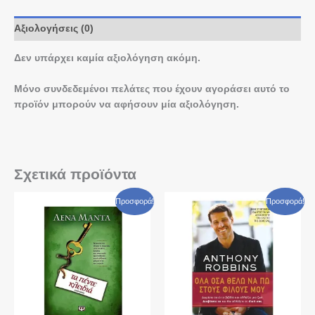
Αξιολογήσεις (0)
Δεν υπάρχει καμία αξιολόγηση ακόμη.
Μόνο συνδεδεμένοι πελάτες που έχουν αγοράσει αυτό το
προϊόν μπορούν να αφήσουν μία αξιολόγηση.
Σχετικά προϊόντα
Original
Η
Original
Η
Προσφορά!
Προσφορά!
price
τρέχουσα
price
τρέχουσα
was:
τιμή
was:
τιμή
€ 16,92.
είναι:
€ 10,00.
είναι:
€ 13,42.
€ 8,15.