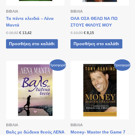
ΒΙΒΛΙΑ
ΒΙΒΛΙΑ
Τα πέντε κλειδιά – Λένα
ΟΛΑ ΟΣΑ ΘΕΛΩ ΝΑ ΠΩ
Μαντά
ΣΤΟΥΣ ΦΙΛΟΥΣ ΜΟΥ
€
16,92
€
13,42
€
10,00
€
8,15
Προσθήκη στο καλάθι
Προσθήκη στο καλάθι
Original
Η
Original
Η
Προσφορά!
Προσφορά!
price
τρέχουσα
price
τρέχουσα
was:
τιμή
was:
τιμή
€ 14,20.
είναι:
€ 16,00.
είναι:
€ 10,00.
€ 12,00.
ΒΙΒΛΙΑ
ΒΙΒΛΙΑ
Βαλς με δώδεκα θεούς ΛΕΝΑ
Money- Master the Game 7