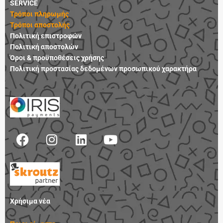
SERVICE
Τρόποι πληρωμής
Τρόποι αποστολής
Πολιτική επιστροφών
Πολιτική αποστολών
Όροι & προϋποθέσεις χρήσης
Πολιτική προστασίας δεδομένων προσωπικού χαρακτήρα
F
I
L
Y
a
n
i
o
c
s
n
u
e
t
k
t
b
a
e
u
o
g
d
b
Χρήσιμα νέα
o
r
i
e
k
a
n