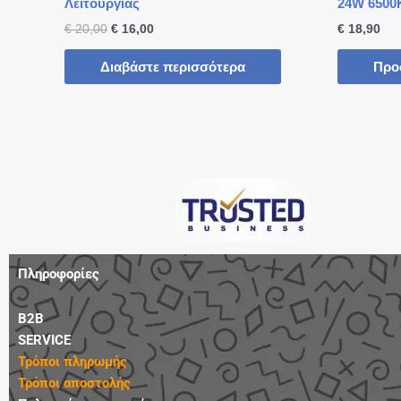
Λειτουργίας
24W 6500
€
20,00
€
16,00
€
18,90
Διαβάστε περισσότερα
Προ
Πληροφορίες
B2B
SERVICE
Τρόποι πληρωμής
Τρόποι αποστολής