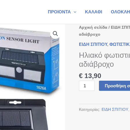
ΠΡΟΙΟΝΤΑ
ΚΑΛΑΘΙ
ΟΛΟΚΛΗ
Ηλιακό
Αρχική σελίδα
/
ΕΙΔΗ ΣΠΙ
φωτιστικό
αδιάβροχο
με
ΕΙΔΗ ΣΠΙΤΙΟΥ
,
ΦΩΤΙΣΤΙ
Ανιχνευτής
Ηλιακό φωτιστι
Κίνησης
Led
αδιάβροχο
αδιάβροχο
€
13,90
ποσότητα
Προσθήκη σ
Κατηγορίες:
ΕΙΔΗ ΣΠΙΤΙΟΥ