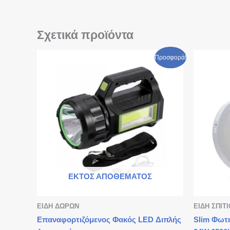
Σχετικά προϊόντα
Original
Η
Προσφορά!
price
τρέχουσα
was:
τιμή
€ 20,00.
είναι:
€ 16,00.
ΕΚΤΌΣ ΑΠΟΘΈΜΑΤΟΣ
ΕΙΔΗ ΔΩΡΩΝ
ΕΙΔΗ ΣΠΙΤ
Επαναφορτιζόμενος Φακός LED Διπλής
Slim Φωτι