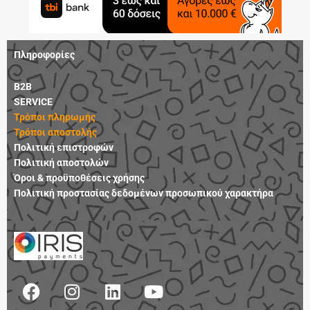
Πληροφορίες
B2B
SERVICE
Τρόποι πληρωμής
Τρόποι αποστολής
Πολιτική επιστροφών
Πολιτική αποστολών
Όροι & προϋποθέσεις χρήσης
Πολιτική προστασίας δεδομένων προσωπικού χαρακτήρα
F
I
L
Y
a
n
i
o