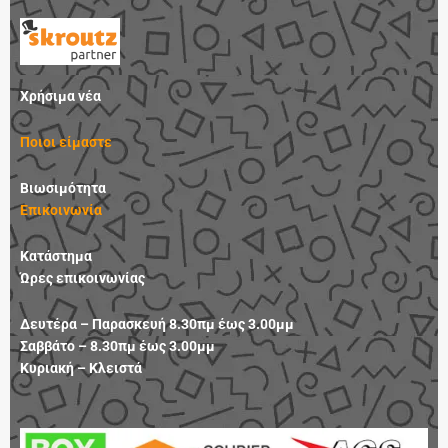
c
s
n
u
e
t
k
t
b
a
e
u
o
g
d
b
Χρήσιμα νέα
o
r
i
e
k
a
n
Ποιοι είμαστε
m
Βιωσιμότητα
Επικοινωνία
Κατάστημα
Ώρες επικοινωνίας
Δευτέρα – Παρασκευή 8.30πμ έως 3.00μμ
Σαββάτο – 8.30πμ έως 3.00μμ
Κυριακή – Κλειστά