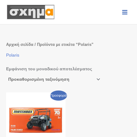
Μετάβαση
στο
περιεχόμενο
Αρχική σελίδα
/ Προϊόντα με ετικέτα “Polaris”
Polaris
Εμφάνιση του μοναδικού αποτελέσματος
Original
Η
Προσφορά!
price
τρέχουσα
was:
τιμή
€ 3,80.
είναι:
€ 2,50.