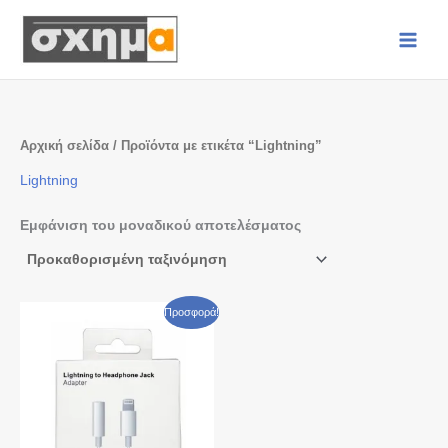
Μετάβαση
στο
περιεχόμενο
Αρχική σελίδα
/ Προϊόντα με ετικέτα “Lightning”
Lightning
Εμφάνιση του μοναδικού αποτελέσματος
Original
Η
Προσφορά!
price
τρέχουσα
was:
τιμή
€ 5,00.
είναι:
€ 2,50.