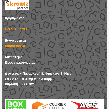
e
t
k
t
b
a
e
u
o
g
d
b
Χρήσιμα νέα
o
r
i
e
k
a
n
Ποιοι είμαστε
m
Βιωσιμότητα
Επικοινωνία
Κατάστημα
Ώρες επικοινωνίας
Δευτέρα – Παρασκευή 8.30πμ έως 3.00μμ
Σαββάτο – 8.30πμ έως 3.00μμ
Κυριακή – Κλειστά