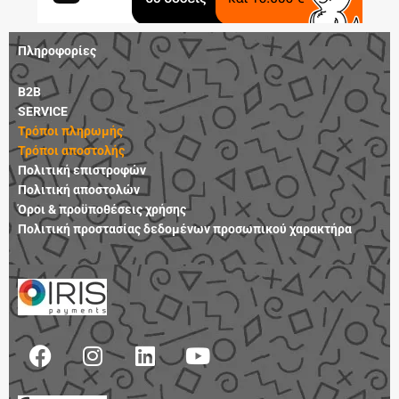
Πληροφορίες
B2B
SERVICE
Τρόποι πληρωμής
Τρόποι αποστολής
Πολιτική επιστροφών
Πολιτική αποστολών
Όροι & προϋποθέσεις χρήσης
Πολιτική προστασίας δεδομένων προσωπικού χαρακτήρα
F
I
L
Y
a
n
i
o
c
s
n
u