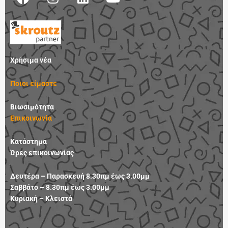
a
n
i
o
c
s
n
u
e
t
k
t
b
a
e
u
o
g
d
b
Χρήσιμα νέα
o
r
i
e
k
a
n
Ποιοι είμαστε
m
Βιωσιμότητα
Επικοινωνία
Κατάστημα
Ώρες επικοινωνίας
Δευτέρα – Παρασκευή 8.30πμ έως 3.00μμ
Σαββάτο – 8.30πμ έως 3.00μμ
Κυριακή – Κλειστά