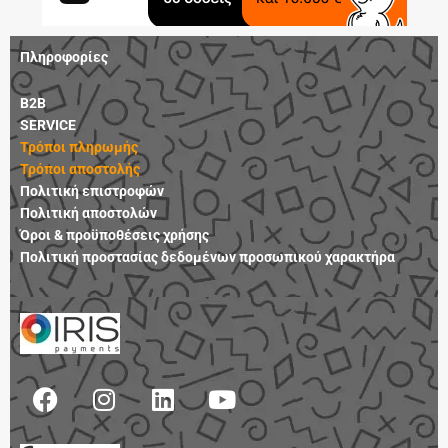
Πληροφορίες
B2B
SERVICE
Τρόποι πληρωμής
Τρόποι αποστολής
Πολιτική επιστροφών
Πολιτική αποστολών
Όροι & προϋποθέσεις χρήσης
Πολιτική προστασίας δεδομένων προσωπικού χαρακτήρα
F
I
L
Y
a
n
i
o
c
s
n
u