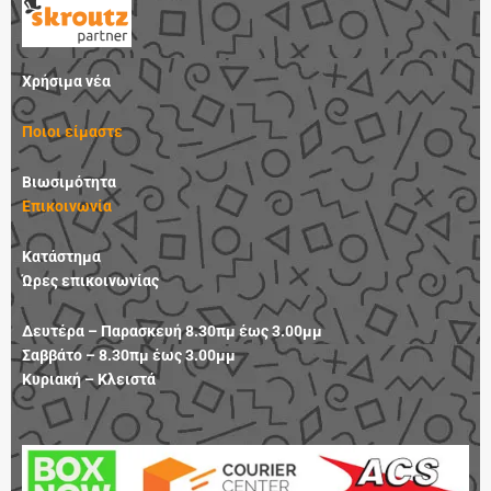
e
t
k
t
b
a
e
u
o
g
d
b
Χρήσιμα νέα
o
r
i
e
k
a
n
Ποιοι είμαστε
m
Βιωσιμότητα
Επικοινωνία
Κατάστημα
Ώρες επικοινωνίας
Δευτέρα – Παρασκευή 8.30πμ έως 3.00μμ
Σαββάτο – 8.30πμ έως 3.00μμ
Κυριακή – Κλειστά