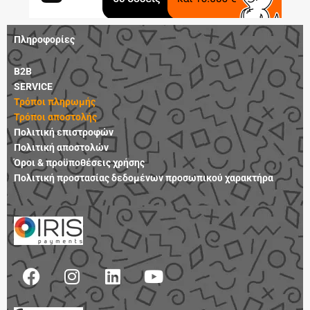
Πληροφορίες
B2B
SERVICE
Τρόποι πληρωμής
Τρόποι αποστολής
Πολιτική επιστροφών
Πολιτική αποστολών
Όροι & προϋποθέσεις χρήσης
Πολιτική προστασίας δεδομένων προσωπικού χαρακτήρα
F
I
L
Y
a
n
i
o
c
s
n
u