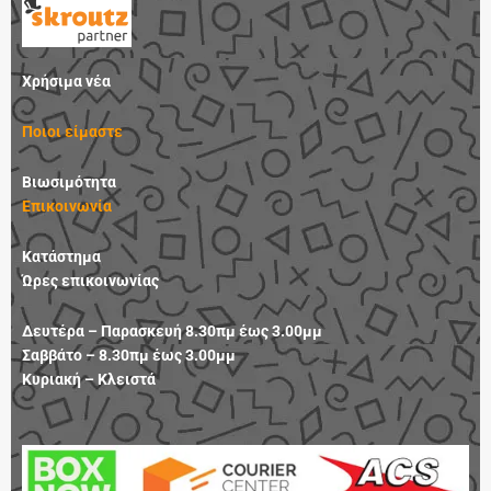
e
t
k
t
b
a
e
u
o
g
d
b
Χρήσιμα νέα
o
r
i
e
k
a
n
Ποιοι είμαστε
m
Βιωσιμότητα
Επικοινωνία
Κατάστημα
Ώρες επικοινωνίας
Δευτέρα – Παρασκευή 8.30πμ έως 3.00μμ
Σαββάτο – 8.30πμ έως 3.00μμ
Κυριακή – Κλειστά