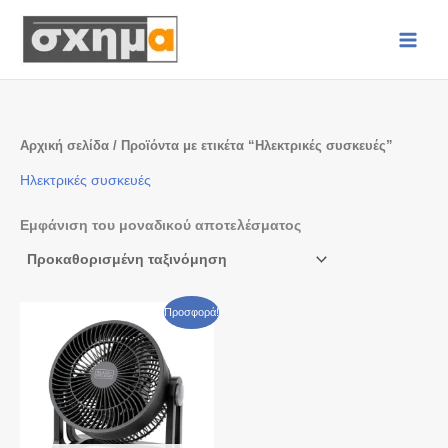
Μετάβαση
στο
περιεχόμενο
Αρχική σελίδα
/ Προϊόντα με ετικέτα “Ηλεκτρικές συσκευές”
Ηλεκτρικές συσκευές
Εμφάνιση του μοναδικού αποτελέσματος
Original
Η
Προσφορά!
price
τρέχουσα
was:
τιμή
€ 45,00.
είναι:
€ 35,00.