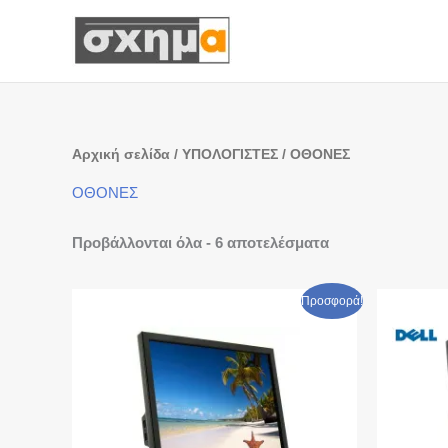
Μετάβαση
στο
περιεχόμενο
Αρχική σελίδα
/
ΥΠΟΛΟΓΙΣΤΕΣ
/ ΟΘΟΝΕΣ
ΟΘΟΝΕΣ
Προβάλλονται όλα - 6 αποτελέσματα
Original
Η
Or
Προσφορά!
price
τρέχουσα
pr
was:
τιμή
wa
€ 69,90.
είναι:
€ 8
€ 46,00.