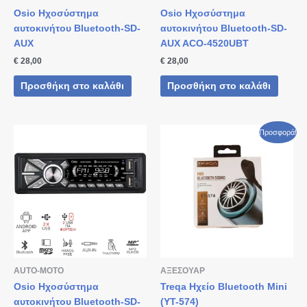
Osio Ηχοσύστημα
Osio Ηχοσύστημα
αυτοκινήτου Bluetooth-SD-
αυτοκινήτου Bluetooth-SD-
AUX
AUX ACO-4520UBT
€
28,00
€
28,00
Προσθήκη στο καλάθι
Προσθήκη στο καλάθι
Original
Η
Προσφορά!
price
τρέχουσα
was:
τιμή
€ 24,80.
είναι:
€ 19,80.
AUTO-MOTO
ΑΞΕΣΟΥΑΡ
Osio Ηχοσύστημα
Treqa Ηχείο Bluetooth Mini
αυτοκινήτου Bluetooth-SD-
(ΥΤ-574)