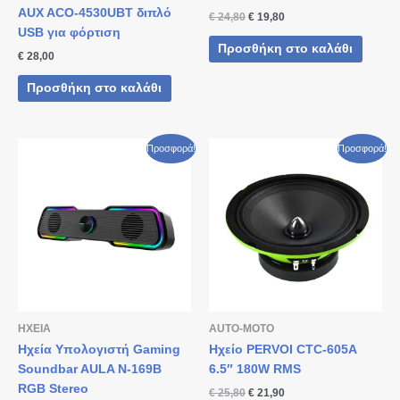
AUX ACO-4530UBT διπλό
€
24,80
€
19,80
USB για φόρτιση
Προσθήκη στο καλάθι
€
28,00
Προσθήκη στο καλάθι
Original
Η
Original
Η
Προσφορά!
Προσφορά!
price
τρέχουσα
price
τρέχουσα
was:
τιμή
was:
τιμή
€ 19,80.
είναι:
€ 25,80.
είναι:
€ 16,90.
€ 21,90.
ΗΧΕΙΑ
AUTO-MOTO
Ηχεία Υπολογιστή Gaming
Ηχείο PERVOI CTC-605A
Soundbar AULA N-169B
6.5″ 180W RMS
RGB Stereo
€
25,80
€
21,90